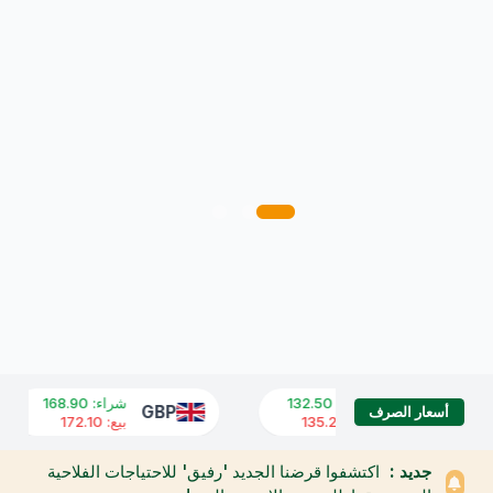
شراء
:
132.50
شراء
:
168.90
GBP
USD
أسعار الصرف
بيع
:
135.20
بيع
:
172.10
جديد :
اكتشفوا قرضنا الجديد 'رفيق' للاحتياجات الفلاحية