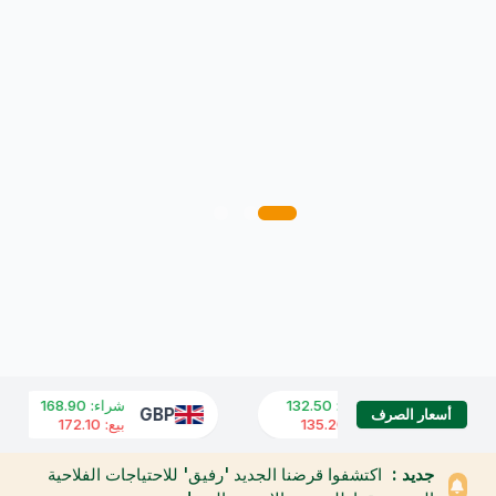
شراء
:
132.50
شراء
:
168.90
GBP
USD
أسعار الصرف
بيع
:
135.20
بيع
:
172.10
جديد :
اكتشفوا قرضنا الجديد 'رفيق' للاحتياجات الفلاحية