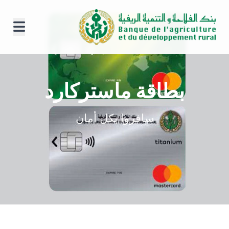
بطاقة ماستركارد
سافروا بكل أمان