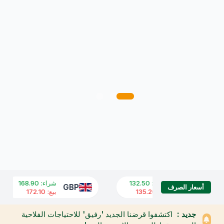
شراء
:
132.50
شراء
:
168.90
GBP
USD
أسعار الصرف
بيع
:
135.20
بيع
:
172.10
جديد :
اكتشفوا قرضنا الجديد 'رفيق' للاحتياجات الفلاحية