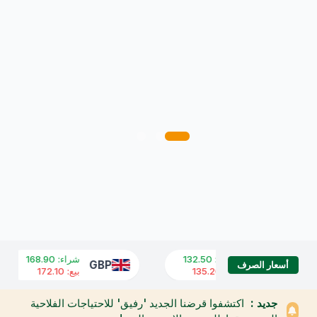
شراء
:
132.50
شراء
:
168.90
GBP
USD
أسعار الصرف
بيع
:
135.20
بيع
:
172.10
جديد :
اكتشفوا قرضنا الجديد 'رفيق' للاحتياجات الفلاحية