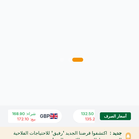
شراء
:
132.50
شراء
:
168.90
GBP
USD
أسعار الصرف
بيع
:
135.20
بيع
:
172.10
جديد :
اكتشفوا قرضنا الجديد 'رفيق' للاحتياجات الفلاحية