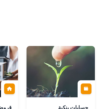
حسابات بنكية
قروض 