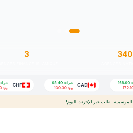
3
340
GENCES FINANCE ISLAMIQUE
AGENCES NATI
شراء
:
98.40
شراء
:
148.50
CHF
CAD
بيع
:
100.30
بيع
:
151.20
الموسمية. اطلب عبر الإنترنت اليوم!