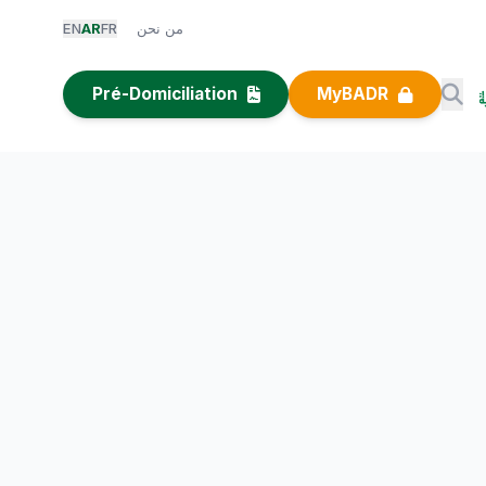
من نحن
FR
AR
EN
Pré-Domiciliation
MyBADR