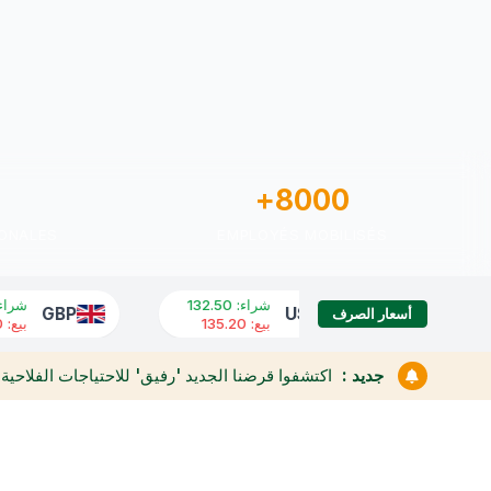
8000+
ONALES
EMPLOYÉS MOBILISÉS
شراء
:
132.50
شراء
:
168.90
GBP
USD
أسعار الصرف
بيع
:
135.20
بيع
:
172.10
جديد :
اكتشفوا قرضنا الجديد 'رفيق' للاحتياجات الفلاحية 