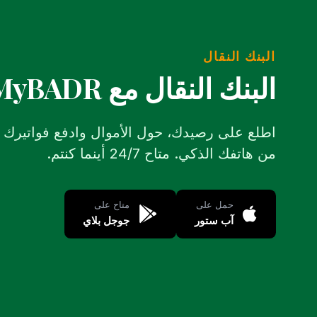
البنك النقال
البنك النقال مع MyBADR
اطلع على رصيدك، حول الأموال وادفع فواتيرك 
من هاتفك الذكي. متاح 24/7 أينما كنتم.
حمل على
متاح على
آب ستور
جوجل بلاي