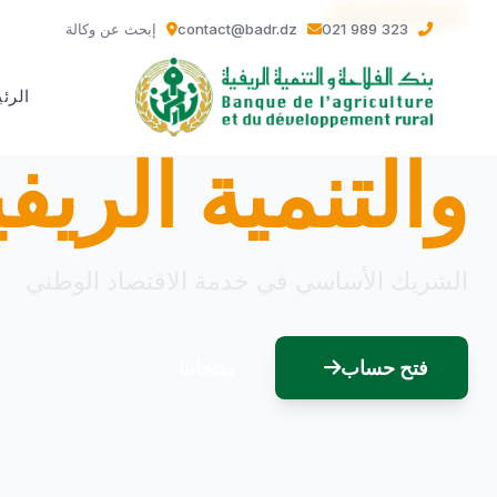
شريككم الموثوق
021 989 323
contact@badr.dz
إبحث عن وكالة
بنك الفلاحة
الرئ
والتنمية الريفي
الشريك الأساسي في خدمة الاقتصاد الوطني
فتح حساب
منتجاتنا