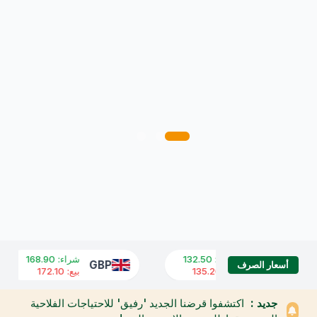
شراء
:
132.50
شراء
:
168.90
GBP
USD
أسعار الصرف
بيع
:
135.20
بيع
:
172.10
جديد :
اكتشفوا قرضنا الجديد 'رفيق' للاحتياجات الفلاحية